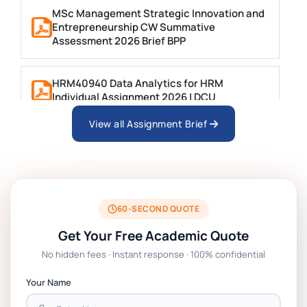
MSc Management Strategic Innovation and
Entrepreneurship CW Summative
Assessment 2026 Brief BPP
HRM40940 Data Analytics for HRM
Individual Assignment 2026 | DCU
View all Assignment Brief
ARCH6003 Sustainable Building
Technologies Assessment Brief 2026 UoP
BSNS5204 Office Management Assessment 1,
2026 | Open Polytechnic
60-SECOND QUOTE
Get Your Free Academic Quote
Global Strategic Supply Chain Management:
No hidden fees · Instant response · 100% confidential
APGSS CIPS L6M3 Global Strategic Supply
Chain Management Assignment PDF 2026
Your Name