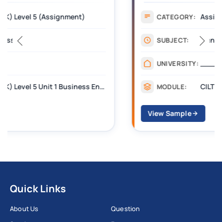
Assignment
CATEGORY:
Management
SUBJECT:
_______
UNIVERSITY:
CILT Level 3 Unit 1 Business Operations Along the Supply Chain (BOSC)
MODULE:
View Sample
Quick Links
About Us
Question